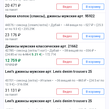
20 471 ₽
Видео
В корзину
за пакет
Брюки хлопок (слаксы), джинсы мужские арт. 95922
2 пак
44376 • секонд (cream/extra) •
Дубай • ~44 вещи по ~527 ₽ • (25.3
кг по 9.3 €) • 235.29€
23 176 ₽
Видео
В корзину
за пакет
Джинсы мужские классические арт. 21662
4 пак
42785 • секонд (extra/1 кат) •
Дубай • ~38 вещей по ~336 ₽ •
(24.85 кг по
6.95 €
5.21 €
) • 172.71€
12 759 ₽
Видео
В корзину
17 012 ₽
-25%
Levi's джинсы мужские арт. Levis denim trousers 25
5 пак
43701 • секонд (extra) •
Италия • ~36 вещей по ~865 ₽ • (24.5 кг по
12.9 €) • 316.05€
31 131 ₽
Видео
В корзину
за пакет
Levi's джинсы мужские арт. Levis denim trousers 25
6 пак