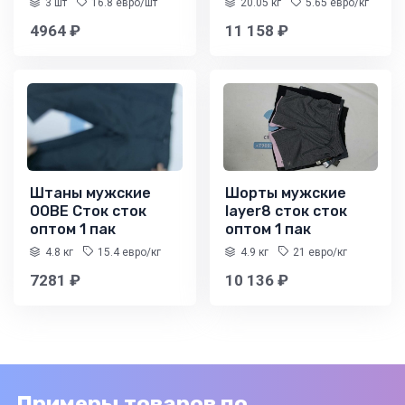
3 шт
16.8 евро/шт
20.05 кг
5.65 евро/кг
4964 ₽
11 158 ₽
Штаны мужские
Шорты мужские
OOBE Сток сток
layer8 сток сток
оптом 1 пак
оптом 1 пак
4.8 кг
15.4 евро/кг
4.9 кг
21 евро/кг
7281 ₽
10 136 ₽
Примеры товаров по