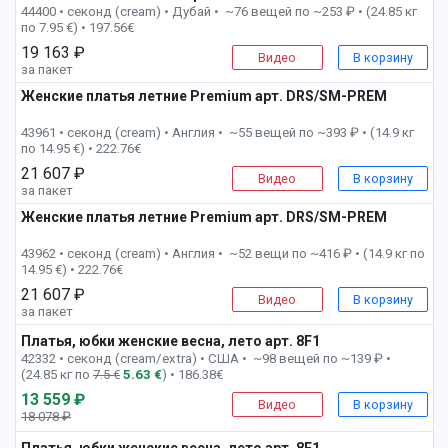
44400 • секонд (cream) •
Дубай • ~76 вещей по ~253 ₽ • (24.85 кг
по 7.95 €) • 197.56€
19 163 ₽
Видео
В корзину
за пакет
Женские платья летние Premium арт. DRS/SM-PREM
3 пак
43961 • секонд (cream) •
Англия • ~55 вещей по ~393 ₽ • (14.9 кг
по 14.95 €) • 222.76€
21 607 ₽
Видео
В корзину
за пакет
Женские платья летние Premium арт. DRS/SM-PREM
4 пак
43962 • секонд (cream) •
Англия • ~52 вещи по ~416 ₽ • (14.9 кг по
14.95 €) • 222.76€
21 607 ₽
Видео
В корзину
за пакет
Платья, юбки женские весна, лето арт. 8F1
6 пак
42332 • секонд (cream/extra) •
США • ~98 вещей по ~139 ₽ •
(24.85 кг по
7.5 €
5.63 €
) • 186.38€
13 559 ₽
Видео
В корзину
18 078 ₽
-25%
Платья, юбки женские весна, лето арт. 8F1
8 пак