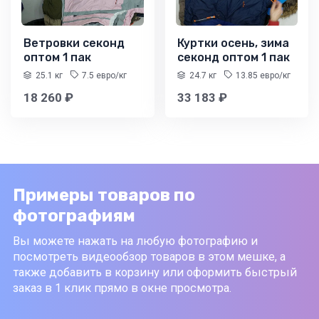
Ветровки секонд
Куртки осень, зима
оптом 1 пак
секонд оптом 1 пак
25.1 кг
7.5 евро/кг
24.7 кг
13.85 евро/кг
18 260 ₽
33 183 ₽
Примеры товаров по
фотографиям
Вы можете нажать на любую фотографию и
посмотреть видеообзор товаров в этом мешке, а
также добавить в корзину или оформить быстрый
заказ в 1 клик прямо в окне просмотра.