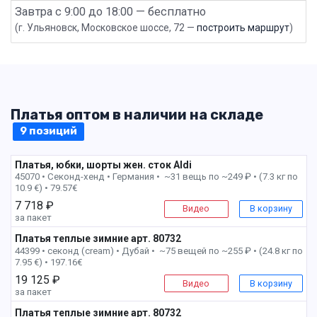
Завтра с 9:00 до 18:00 — бесплатно
(г. Ульяновск, Московское шоссе, 72 —
построить маршрут
)
Платья оптом в наличии на складе
9 позиций
Платья, юбки, шорты жен. сток Aldi
45070 • Секонд-хенд •
Германия • ~31 вещь по ~249 ₽ • (7.3 кг по
10.9 €) • 79.57€
7 718 ₽
Видео
В корзину
за пакет
Платья теплые зимние арт. 80732
1 пак
44399 • секонд (cream) •
Дубай • ~75 вещей по ~255 ₽ • (24.8 кг по
7.95 €) • 197.16€
19 125 ₽
Видео
В корзину
за пакет
Платья теплые зимние арт. 80732
2 пак