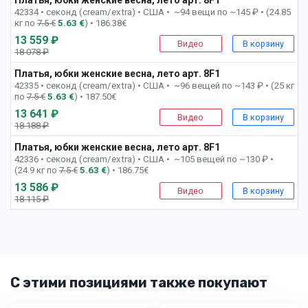
42334 • секонд (cream/extra) •
США • ~94 вещи по ~145 ₽ • (24.85
кг по
7.5 €
5.63 €
) • 186.38€
13 559 ₽
Видео
В корзину
18 078 ₽
-25%
Платья, юбки женские весна, лето арт. 8F1
9 пак
42335 • секонд (cream/extra) •
США • ~96 вещей по ~143 ₽ • (25 кг
по
7.5 €
5.63 €
) • 187.50€
13 641 ₽
Видео
В корзину
18 188 ₽
-25%
Платья, юбки женские весна, лето арт. 8F1
10 пак
42336 • секонд (cream/extra) •
США • ~105 вещей по ~130 ₽ •
(24.9 кг по
7.5 €
5.63 €
) • 186.75€
13 586 ₽
Видео
В корзину
18 115 ₽
-26%
С этими позициями также покупают