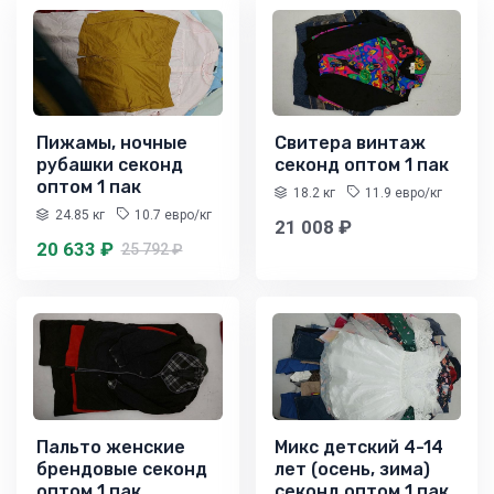
Пижамы, ночные
Свитера винтаж
рубашки секонд
секонд оптом 1 пак
оптом 1 пак
18.2 кг
11.9 евро/кг
24.85 кг
10.7 евро/кг
21 008 ₽
20 633 ₽
25 792 ₽
Пальто женские
Микс детский 4-14
брендовые секонд
лет (осень, зима)
оптом 1 пак
секонд оптом 1 пак