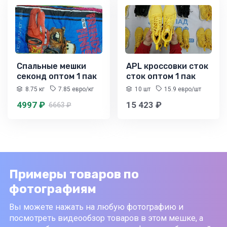
Спальные мешки
APL кроссовки сток
секонд оптом 1 пак
сток оптом 1 пак
8.75 кг
7.85 евро/кг
10 шт
15.9 евро/шт
4997 ₽
15 423 ₽
6663 ₽
Примеры товаров по
фотографиям
Вы можете нажать на любую фотографию и
посмотреть видеообзор товаров в этом мешке, а