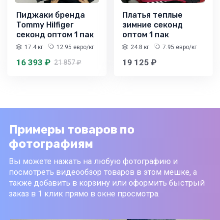
Пиджаки бренда
Платья теплые
Tommy Hilfiger
зимние секонд
секонд оптом 1 пак
оптом 1 пак
17.4 кг
12.95 евро/кг
24.8 кг
7.95 евро/кг
16 393 ₽
19 125 ₽
21 857 ₽
Примеры товаров по
фотографиям
Вы можете нажать на любую фотографию и
посмотреть видеообзор товаров в этом мешке, а
также добавить в корзину или оформить быстрый
заказ в 1 клик прямо в окне просмотра.