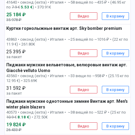
41640 • секонд (extra) •
Италия • ~58 вещей по ~435 ₽ • (46.95 кг
по
7.9 €
5.53 €
) • 370.91€
25 184 ₽
Видео
В корзину
35 978 ₽
-31%
Куртки горнолыжные винтаж арт. Sky bomber premium
2 пак
43863 • секонд (extra) •
Италия • ~25 вещей по ~1016 ₽ • (22 кг по
11.9 €) • 261.80€
25 395 ₽
Видео
В корзину
за пакет
Пиджаки мужские вельветовые, велюровые винтаж арт.
Giacchè velluto Uomo
2 пак
43560 • секонд (extra) •
Италия • ~33 вещи по ~958 ₽ • (25.15 кг по
12.95 €) • 325.69€
31 592 ₽
Видео
В корзину
за пакет
Пиджаки мужские однотонные зимние Винтаж арт. Men's
winter plain blazers
2 пак
40573 • секонд (extra) •
Италия • ~38 вещей по ~522 ₽ • (25 кг по
10.9 €
8.18 €
) • 272.50€
19 824 ₽
Видео
В корзину
26 433 ₽
-26%