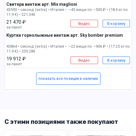
Свитера винтаж арт. Mix maglioni
2 пак
43593 • секонд (extra) •
Италия • ~43 вещи по ~500 ₽ • (18.6 кг по
11.9 €) • 221.34€
21 470 ₽
Видео
В корзину
за пакет
Куртки горнолыжные винтаж арт. Sky bomber premium
3 пак
43864 • секонд (extra) •
Италия • ~22 вещи по ~906 ₽ • (17.25 кг по
11.9 €) • 205.28€
19 912 ₽
Видео
В корзину
за пакет
показать все позиции в наличии
С этими позициями также покупают