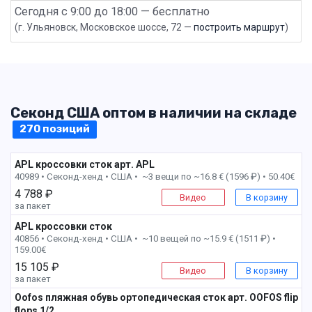
Сегодня с 9:00 до 18:00 — бесплатно
(г. Ульяновск, Московское шоссе, 72 —
построить маршрут
)
Секонд США оптом в наличии на складе
270 позиций
APL кроссовки сток арт. APL
1 пак
40989 • Секонд-хенд •
США • ~3 вещи по ~16.8 € (1596 ₽) • 50.40€
4 788 ₽
Видео
В корзину
за пакет
APL кроссовки сток
1 пак
40856 • Секонд-хенд •
США • ~10 вещей по ~15.9 € (1511 ₽) •
159.00€
15 105 ₽
Видео
В корзину
за пакет
Oofos пляжная обувь ортопедическая сток арт. OOFOS flip
flops 1/2
1 пак