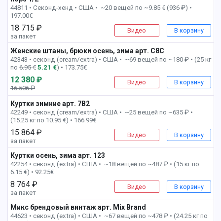
44811 • Секонд-хенд •
США • ~20 вещей по ~9.85 € (936 ₽) •
197.00€
18 715 ₽
Видео
В корзину
за пакет
Женские штаны, брюки осень, зима арт. C8C
1 пак
42343 • секонд (cream/extra) •
США • ~69 вещей по ~180 ₽ • (25 кг
по
6.95 €
5.21 €
) • 173.75€
12 380 ₽
Видео
В корзину
16 506 ₽
-25%
Куртки зимние арт. 7B2
1 пак
42249 • секонд (cream/extra) •
США • ~25 вещей по ~635 ₽ •
(15.25 кг по 10.95 €) • 166.99€
15 864 ₽
Видео
В корзину
за пакет
Куртки осень, зима арт. 123
1 пак
42254 • секонд (extra) •
США • ~18 вещей по ~487 ₽ • (15 кг по
6.15 €) • 92.25€
8 764 ₽
Видео
В корзину
за пакет
Микс брендовый винтаж арт. Mix Brand
1 пак
44623 • секонд (extra) •
США • ~67 вещей по ~478 ₽ • (24.25 кг по