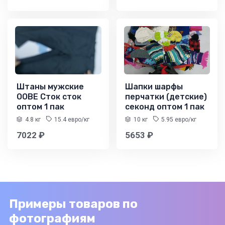
Штаны мужские
Шапки шарфы
OOBE Сток сток
перчатки (детские)
оптом 1 пак
секонд оптом 1 пак
4.8 кг
15.4 евро/кг
10 кг
5.95 евро/кг
7022 ₽
5653 ₽
Примеры товаров по
фотографиям