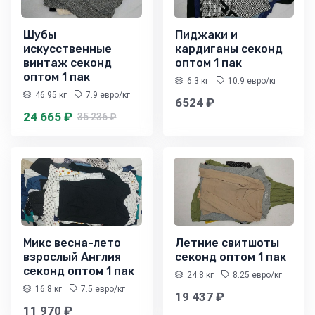
Шубы
Пиджаки и
искусственные
кардиганы секонд
винтаж секонд
оптом 1 пак
оптом 1 пак
6.3 кг
10.9 евро/кг
46.95 кг
7.9 евро/кг
6524 ₽
24 665 ₽
35 236 ₽
Микс весна-лето
Летние свитшоты
взрослый Англия
секонд оптом 1 пак
секонд оптом 1 пак
24.8 кг
8.25 евро/кг
16.8 кг
7.5 евро/кг
19 437 ₽
11 970 ₽