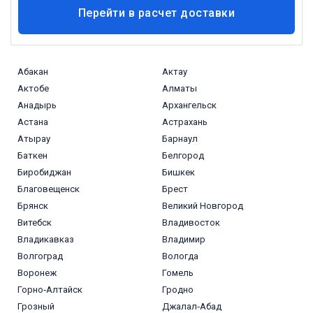
Перейти в расчет доставки
Абакан
Актау
Актобе
Алматы
Анадырь
Архангельск
Астана
Астрахань
Атырау
Барнаул
Баткен
Белгород
Биробиджан
Бишкек
Благовещенск
Брест
Брянск
Великий Новгород
Витебск
Владивосток
Владикавказ
Владимир
Волгоград
Вологда
Воронеж
Гомель
Горно‑Алтайск
Гродно
Грозный
Джалал‑Абад