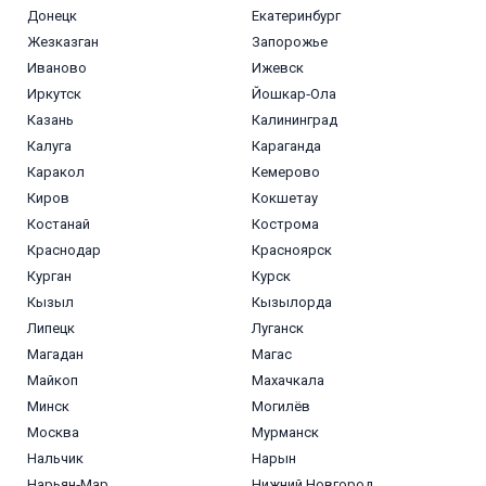
Донецк
Екатеринбург
Жезказган
Запорожье
Иваново
Ижевск
Иркутск
Йошкар‑Ола
Казань
Калининград
Калуга
Караганда
Каракол
Кемерово
Киров
Кокшетау
Костанай
Кострома
Краснодар
Красноярск
Курган
Курск
Кызыл
Кызылорда
Липецк
Луганск
Магадан
Магас
Майкоп
Махачкала
Минск
Могилёв
Москва
Мурманск
Нальчик
Нарын
Нарьян‑Мар
Нижний Новгород