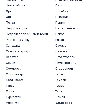
Новосибирск
Омск
Орёл
Оренбург
Ош
Павлодар
Пенза
Пермь
Петрозаводск
Петропавловск
Петропавловск‑Камчатский
Псков
Ростов‑на‑Дону
Рязань
Салехард
Самара
Санкт‑Петербург
Саранск
Саратов
Севастополь
Семей
Симферополь
Смоленск
Ставрополь
Сыктывкар
Талас
Талдыкорган
Тамбов
Тараз
Тверь
Томск
Тула
Туркестан
Тюмень
Улан‑Удэ
Ульяновск