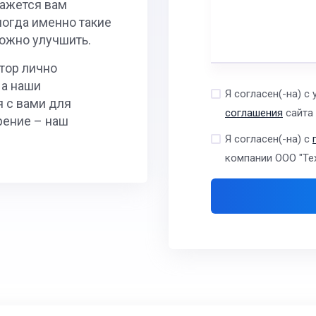
кажется вам
ногда именно такие
можно улучшить.
тор лично
 а наши
Я согласен(-на) с
 с вами для
соглашения
сайта
рение – наш
Я согласен(-на) с
компании ООО "Те