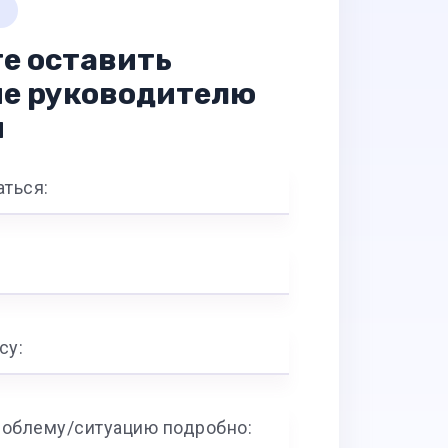
е оставить
е руководителю
и
аться:
су:
роблему/ситуацию подробно: