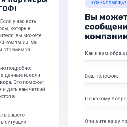
НУЖНА ПОМОЩЬ?
ТОФ!
Вы может
Если у вас есть
сообщени
осы, которые
компани
ителя, вы можете
ей компании. Мы
 и стремимся
Как к вам обращ
но подробно:
е данные и, если
Ваш телефон:
овора. Это поможет
 и дать вам четкий
ются в
По какому вопро
ть вашего
Опишите вашу п
в ситуации